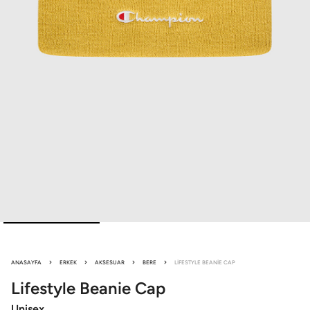
ANASAYFA
ERKEK
AKSESUAR
BERE
LIFESTYLE BEANIE CAP
Lifestyle
Beanie Cap
Unisex