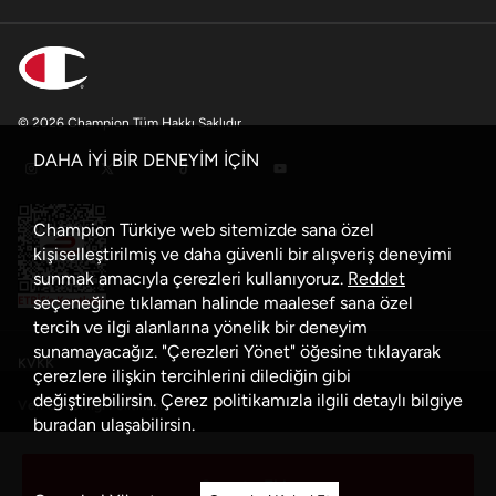
© 2026 Champion Tüm Hakkı Saklıdır
DAHA İYİ BİR DENEYİM İÇİN
Champion Türkiye web sitemizde sana özel
kişiselleştirilmiş ve daha güvenli bir alışveriş deneyimi
sunmak amacıyla çerezleri kullanıyoruz.
Reddet
seçeneğine tıklaman halinde maalesef sana özel
tercih ve ilgi alanlarına yönelik bir deneyim
sunamayacağız. "Çerezleri Yönet" öğesine tıklayarak
KVKK
çerezlere ilişkin tercihlerini dilediğin gibi
değiştirebilirsin. Çerez politikamızla ilgili detaylı bilgiye
Veri Güvenliği Politikası
buradan
ulaşabilirsin.
Çerez Politikası
Sepete Ekle