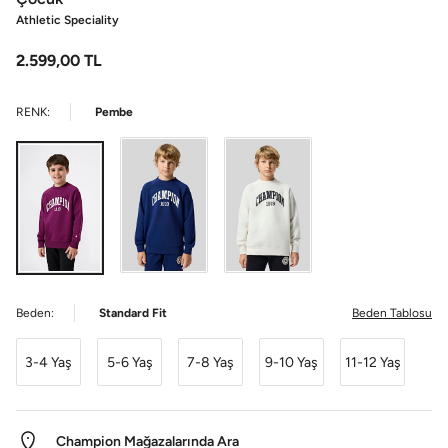
Athletic Speciality
2.599,00
TL
RENK:
Pembe
Beden:
Standard Fit
Beden Tablosu
3-4 Yaş
5-6 Yaş
7-8 Yaş
9-10 Yaş
11-12 Yaş
Champion Mağazalarında Ara