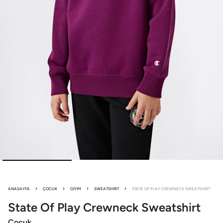
ANASAYFA
ÇOCUK
GIYIM
SWEATSHIRT
STATE OF PLAY CREWNECK SWEATSHIRT
State Of Play
Crewneck Sweatshirt
Çocuk