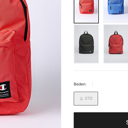
Beden:
STD