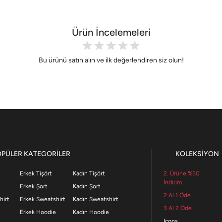
Ürün İncelemeleri
Bu ürünü satın alın ve ilk değerlendiren siz olun!
OPÜLER KATEGORİLER
KOLEKSİYON
Erkek Tişört
Kadın Tişört
2. Ürüne %50
İndirim
Erkek Şort
Kadın Şort
2 Al 1 Öde
hirt
Erkek Sweatshirt
Kadın Sweatshirt
3 Al 2 Öde
Erkek Hoodie
Kadın Hoodie
Icons