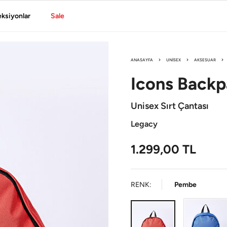
eksiyonlar
Sale
ANASAYFA
UNISEX
AKSESUAR
Icons
Backp
Unisex Sırt Çantası
Legacy
1.299,00
TL
RENK:
Pembe