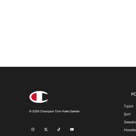
P
Tişört
© 2026 Champion Tüm Hakkı Saklıdır
Şort
Sweats
Hoodie