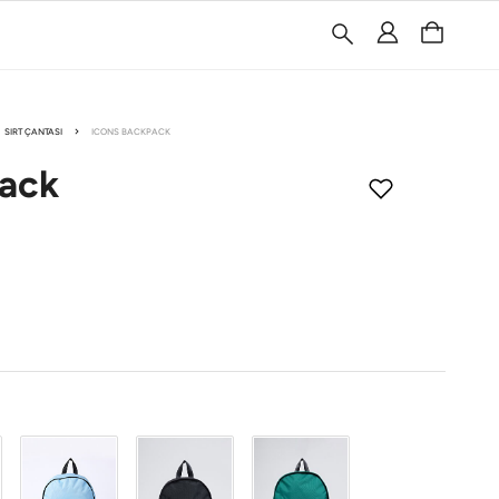
SIRT ÇANTASI
ICONS BACKPACK
ack