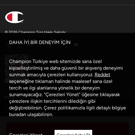
© 2026 Champion Tüm Hakkı Saklıdır
DAHA İYİ BİR DENEYİM İÇİN
Champion Türkiye web sitemizde sana özel
kişiselleştirilmiş ve daha güvenli bir alışveriş deneyimi
sunmak amacıyla çerezleri kullanıyoruz.
Reddet
seçeneğine tıklaman halinde maalesef sana özel
tercih ve ilgi alanlarına yönelik bir deneyim
sunamayacağız. "Çerezleri Yönet" öğesine tıklayarak
KVKK
çerezlere ilişkin tercihlerini dilediğin gibi
değiştirebilirsin. Çerez politikamızla ilgili detaylı bilgiye
Veri Güvenliği Politikası
buradan
ulaşabilirsin.
Çerez Politikası
Sepete Ekle