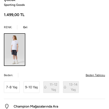
Sporting Goods
1.499,00
TL
RENK:
Gri
Beden:
Beden Tablosu
11-12
13-14
7-8 Yaş
9-10 Yaş
Yaş
Yaş
Champion Mağazalarında Ara