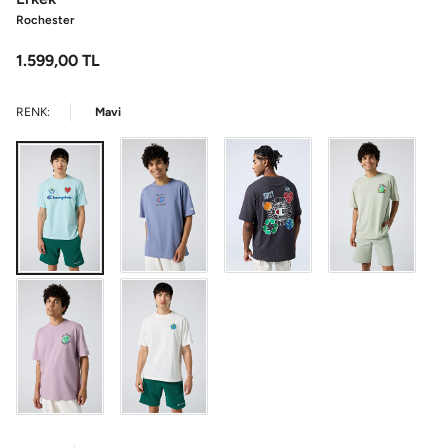
Rochester
1.599,00
TL
RENK:
Mavi