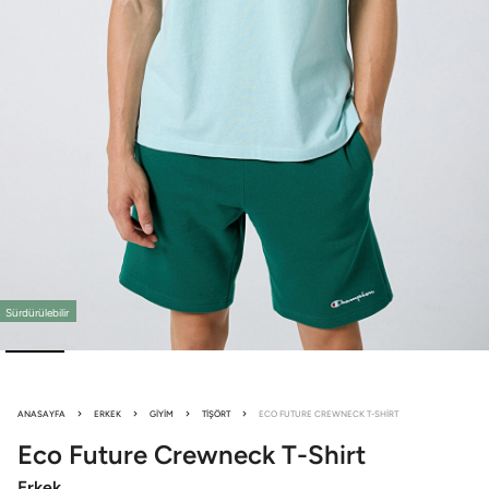
Sürdürülebilir
ANASAYFA
ERKEK
GIYIM
TIŞÖRT
ECO FUTURE CREWNECK T-SHIRT
Eco Future
Crewneck T-Shirt
Erkek