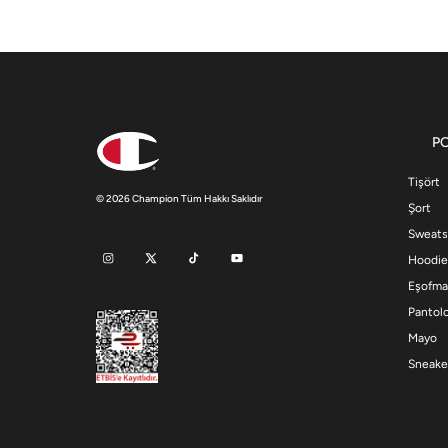
P
Tişört
© 2026 Champion Tüm Hakkı Saklıdır
Şort
Sweats
Hoodie
Eşofma
Pantol
Mayo
Sneake