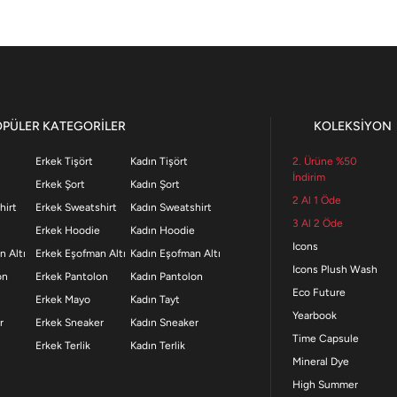
OPÜLER KATEGORİLER
KOLEKSİYON
Erkek Tişört
Kadın Tişört
2. Ürüne %50
İndirim
Erkek Şort
Kadın Şort
2 Al 1 Öde
hirt
Erkek Sweatshirt
Kadın Sweatshirt
3 Al 2 Öde
Erkek Hoodie
Kadın Hoodie
Icons
n Altı
Erkek Eşofman Altı
Kadın Eşofman Altı
Icons Plush Wash
on
Erkek Pantolon
Kadın Pantolon
Eco Future
Erkek Mayo
Kadın Tayt
Yearbook
r
Erkek Sneaker
Kadın Sneaker
Time Capsule
Erkek Terlik
Kadın Terlik
Mineral Dye
High Summer