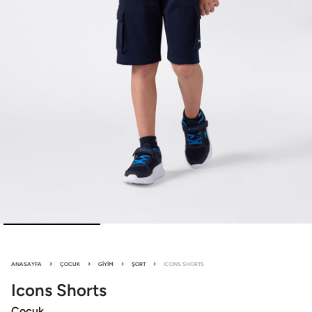
ANASAYFA
ÇOCUK
GIYIM
ŞORT
ICONS SHORTS
Icons
Shorts
Çocuk