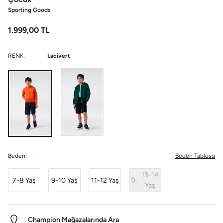
Sporting Goods
1.999,00
TL
RENK:
Lacivert
Beden:
Beden Tablosu
13-14
7-8 Yaş
9-10 Yaş
11-12 Yaş
Yaş
Champion Mağazalarında Ara