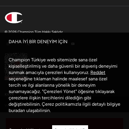
© 2026 Champion Tüm Hakkı Saklıdır
DAHA İYİ BİR DENEYİM İÇİN
Champion Türkiye web sitemizde sana özel
kişiselleştirilmiş ve daha güvenli bir alışveriş deneyimi
sunmak amacıyla çerezleri kullanıyoruz.
Reddet
seçeneğine tıklaman halinde maalesef sana özel
tercih ve ilgi alanlarına yönelik bir deneyim
sunamayacağız. "Çerezleri Yönet" öğesine tıklayarak
KVKK
çerezlere ilişkin tercihlerini dilediğin gibi
değiştirebilirsin. Çerez politikamızla ilgili detaylı bilgiye
Veri Güvenliği Politikası
buradan
ulaşabilirsin.
Çerez Politikası
Sepete Ekle