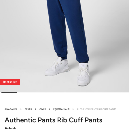
ANASAYFA
ERKEK
GIYIM
EŞOFMAN ALTI
AUTHENTIC PANTS RIB CUFF PANTS
Authentic Pants
Rib Cuff Pants
Erkek