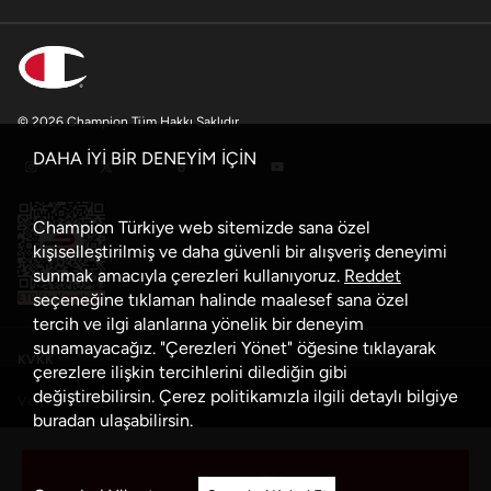
© 2026 Champion Tüm Hakkı Saklıdır
DAHA İYİ BİR DENEYİM İÇİN
Champion Türkiye web sitemizde sana özel
kişiselleştirilmiş ve daha güvenli bir alışveriş deneyimi
sunmak amacıyla çerezleri kullanıyoruz.
Reddet
seçeneğine tıklaman halinde maalesef sana özel
tercih ve ilgi alanlarına yönelik bir deneyim
sunamayacağız. "Çerezleri Yönet" öğesine tıklayarak
KVKK
çerezlere ilişkin tercihlerini dilediğin gibi
değiştirebilirsin. Çerez politikamızla ilgili detaylı bilgiye
Veri Güvenliği Politikası
buradan
ulaşabilirsin.
Çerez Politikası
Sepete Ekle