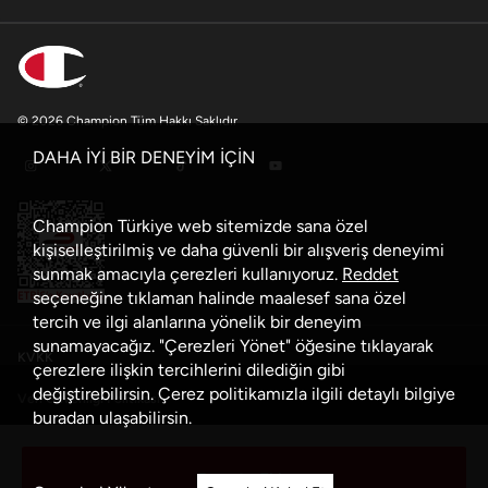
© 2026 Champion Tüm Hakkı Saklıdır
DAHA İYİ BİR DENEYİM İÇİN
Champion Türkiye web sitemizde sana özel
kişiselleştirilmiş ve daha güvenli bir alışveriş deneyimi
sunmak amacıyla çerezleri kullanıyoruz.
Reddet
seçeneğine tıklaman halinde maalesef sana özel
tercih ve ilgi alanlarına yönelik bir deneyim
sunamayacağız. "Çerezleri Yönet" öğesine tıklayarak
KVKK
çerezlere ilişkin tercihlerini dilediğin gibi
değiştirebilirsin. Çerez politikamızla ilgili detaylı bilgiye
Veri Güvenliği Politikası
buradan
ulaşabilirsin.
Çerez Politikası
Sepete Ekle