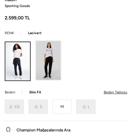
Sporting Goods
2.599,00
TL
RENK:
Lacivert
Beden:
Slim Fit
Beden Tablosu
XS
S
M
L
Champion Mağazalarında Ara