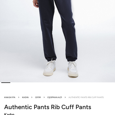
ANASAYFA
KADIN
GIYIM
EŞOFMAN ALTI
AUTHENTIC PANTS RIB CUFF PANTS
Authentic Pants
Rib Cuff Pants
Kadın