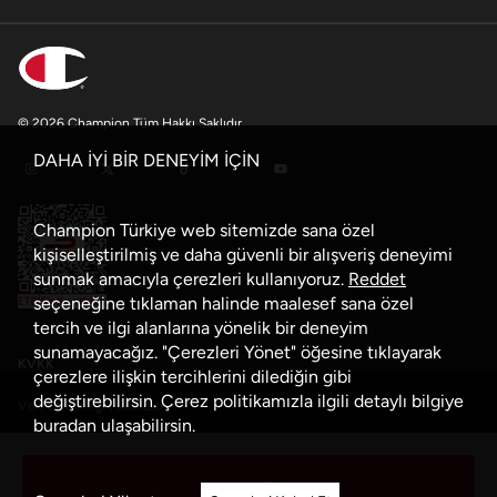
© 2026 Champion Tüm Hakkı Saklıdır
DAHA İYİ BİR DENEYİM İÇİN
Champion Türkiye web sitemizde sana özel
kişiselleştirilmiş ve daha güvenli bir alışveriş deneyimi
sunmak amacıyla çerezleri kullanıyoruz.
Reddet
seçeneğine tıklaman halinde maalesef sana özel
tercih ve ilgi alanlarına yönelik bir deneyim
sunamayacağız. "Çerezleri Yönet" öğesine tıklayarak
KVKK
çerezlere ilişkin tercihlerini dilediğin gibi
değiştirebilirsin. Çerez politikamızla ilgili detaylı bilgiye
Veri Güvenliği Politikası
buradan
ulaşabilirsin.
Çerez Politikası
Sepete Ekle