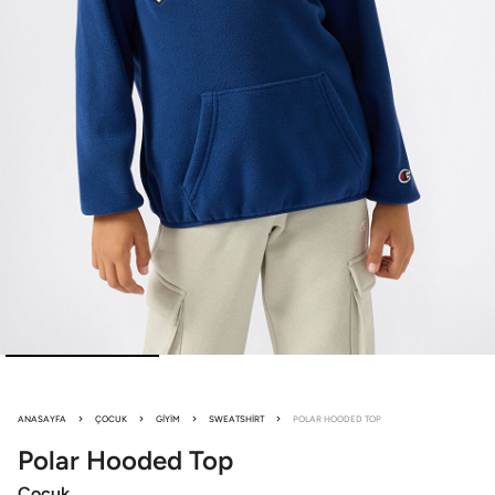
ANASAYFA
ÇOCUK
GIYIM
SWEATSHIRT
POLAR HOODED TOP
Polar
Hooded Top
Çocuk