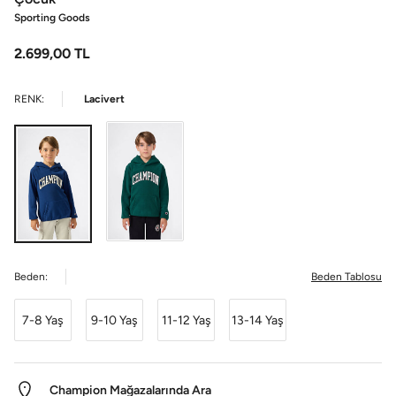
Sporting Goods
2.699,00
TL
RENK:
Lacivert
Beden:
Beden Tablosu
7-8 Yaş
9-10 Yaş
11-12 Yaş
13-14 Yaş
Champion Mağazalarında Ara