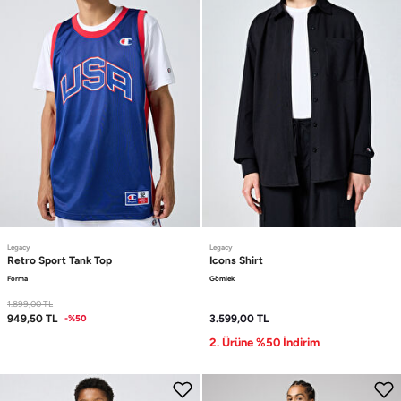
Legacy
Legacy
Retro Sport
Tank Top
Icons
Shirt
Forma
Gömlek
1.899,00
TL
949,50
TL
3.599,00
TL
-%50
2. Ürüne %50 İndirim