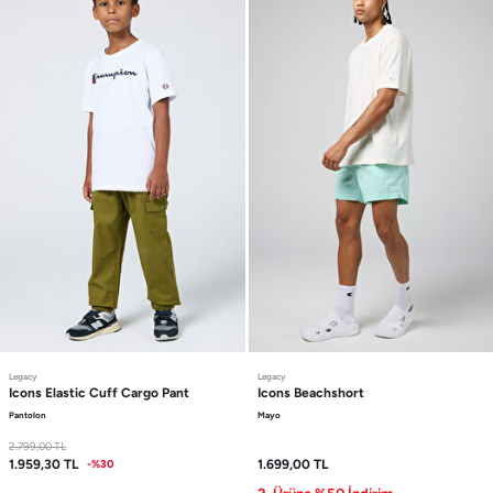
Legacy
Legacy
Icons
Elastic Cuff Cargo Pant
Icons
Beachshort
Pantolon
Mayo
2.799,00
TL
1.959,30
TL
1.699,00
TL
-%30