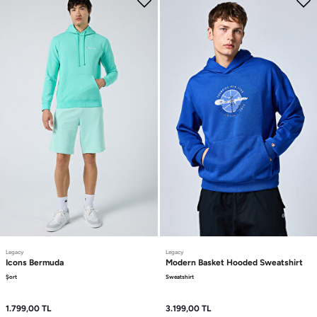
Legacy
Legacy
Icons
Bermuda
Modern Basket
Hooded Sweatshirt
Şort
Sweatshirt
1.799,00
TL
3.199,00
TL