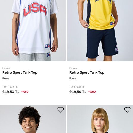
Legacy
Legacy
Retro Sport
Tank Top
Retro Sport
Tank Top
Forma
Forma
1.899,00
TL
1.899,00
TL
949,50
TL
949,50
TL
-%50
-%50