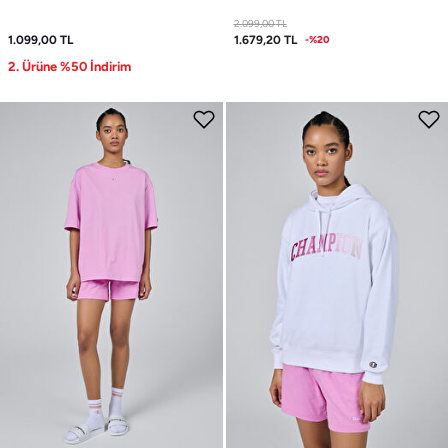
2.099,00
TL
1.099,00
TL
1.679,20
TL
-%20
2. Ürüne %50 İndirim