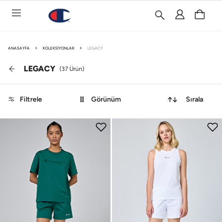
ANASAYFA
KOLEKSIYONLAR
LEGACY
LEGACY
(
37
Ürün)
Filtrele
Görünüm
Sırala