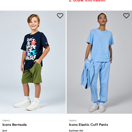
2. Ürüne %50 İndirim
Legacy
Legacy
Icons
Bermuda
Icons
Elastic Cuff Pants
Şort
Eşofman Altı