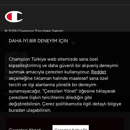
© 2026 Champion Tüm Hakkı Saklıdır
DAHA İYİ BİR DENEYİM İÇİN
Champion Türkiye web sitemizde sana özel
kişiselleştirilmiş ve daha güvenli bir alışveriş deneyimi
sunmak amacıyla çerezleri kullanıyoruz.
Reddet
seçeneğine tıklaman halinde maalesef sana özel
tercih ve ilgi alanlarına yönelik bir deneyim
sunamayacağız. "Çerezleri Yönet" öğesine tıklayarak
KVKK
çerezlere ilişkin tercihlerini dilediğin gibi
değiştirebilirsin. Çerez politikamızla ilgili detaylı bilgiye
Veri Güvenliği Politikası
buradan
ulaşabilirsin.
Çerez Politikası
Sepete Ekle