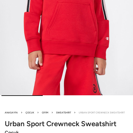
ANASAYFA
ÇOCUK
GIYIM
SWEATSHIRT
URBAN SPORT CREWNECK SWEATSHIRT
Urban Sport
Crewneck Sweatshirt
Çocuk