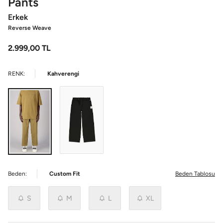
Pants
Erkek
Reverse Weave
2.999,00
TL
RENK:
Kahverengi
Beden:
Custom Fit
Beden Tablosu
S
M
L
XL