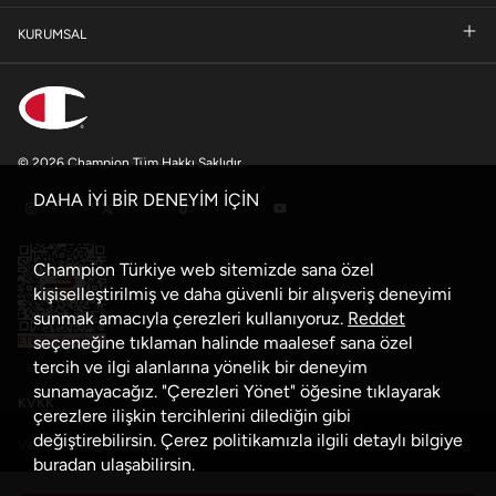
KURUMSAL
© 2026 Champion Tüm Hakkı Saklıdır
DAHA İYİ BİR DENEYİM İÇİN
Champion Türkiye web sitemizde sana özel
kişiselleştirilmiş ve daha güvenli bir alışveriş deneyimi
sunmak amacıyla çerezleri kullanıyoruz.
Reddet
seçeneğine tıklaman halinde maalesef sana özel
tercih ve ilgi alanlarına yönelik bir deneyim
sunamayacağız. "Çerezleri Yönet" öğesine tıklayarak
KVKK
çerezlere ilişkin tercihlerini dilediğin gibi
değiştirebilirsin. Çerez politikamızla ilgili detaylı bilgiye
Veri Güvenliği Politikası
buradan
ulaşabilirsin.
Çerez Politikası