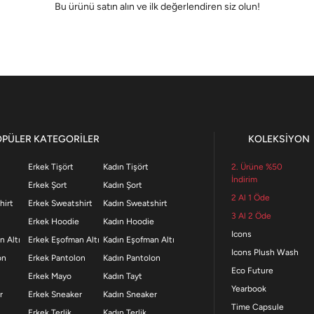
Bu ürünü satın alın ve ilk değerlendiren siz olun!
OPÜLER KATEGORİLER
KOLEKSİYON
Erkek Tişört
Kadın Tişört
2. Ürüne %50
İndirim
Erkek Şort
Kadın Şort
2 Al 1 Öde
hirt
Erkek Sweatshirt
Kadın Sweatshirt
3 Al 2 Öde
Erkek Hoodie
Kadın Hoodie
Icons
n Altı
Erkek Eşofman Altı
Kadın Eşofman Altı
Icons Plush Wash
on
Erkek Pantolon
Kadın Pantolon
Eco Future
Erkek Mayo
Kadın Tayt
Yearbook
r
Erkek Sneaker
Kadın Sneaker
Time Capsule
Erkek Terlik
Kadın Terlik