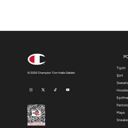
P
Tişört
© 2026 Champion Tüm Hakkı Saklıdır
Şort
Sweats
Hoodie
Eşofma
Pantol
Mayo
Sneake