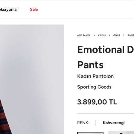
eksiyonlar
Sale
ANASAYFA
KADIN
GIYIM
PAN
Emotional 
Pants
Kadın Pantolon
Sporting Goods
3.899,00
TL
RENK:
Kahverengi