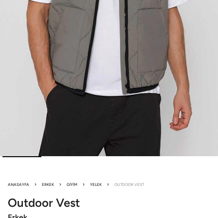
ANASAYFA
ERKEK
GIYIM
YELEK
OUTDOOR VEST
Outdoor
Vest
Erkek