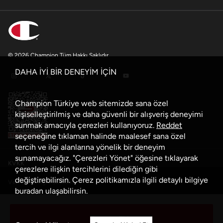
© 2026 Champion Tüm Hakkı Saklıdır
DAHA İYİ BİR DENEYİM İÇİN
Champion Türkiye web sitemizde sana özel
kişiselleştirilmiş ve daha güvenli bir alışveriş deneyimi
sunmak amacıyla çerezleri kullanıyoruz.
Reddet
seçeneğine tıklaman halinde maalesef sana özel
tercih ve ilgi alanlarına yönelik bir deneyim
sunamayacağız. "Çerezleri Yönet" öğesine tıklayarak
KVKK
çerezlere ilişkin tercihlerini dilediğin gibi
değiştirebilirsin. Çerez politikamızla ilgili detaylı bilgiye
Veri Güvenliği Politikası
buradan
ulaşabilirsin.
Çerez Politikası
Sepete Ekle