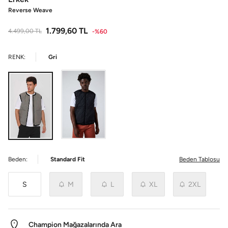
Reverse Weave
1.799,60
TL
4.499,00
TL
-%60
RENK:
Gri
Beden:
Standard Fit
Beden Tablosu
S
M
L
XL
2XL
Champion Mağazalarında Ara