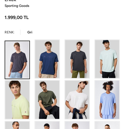
Sporting Goods
1.999,00
TL
RENK:
Gri