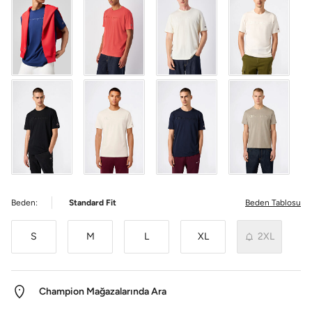
Beden:
Standard Fit
Beden Tablosu
S
M
L
XL
2XL
Champion Mağazalarında Ara