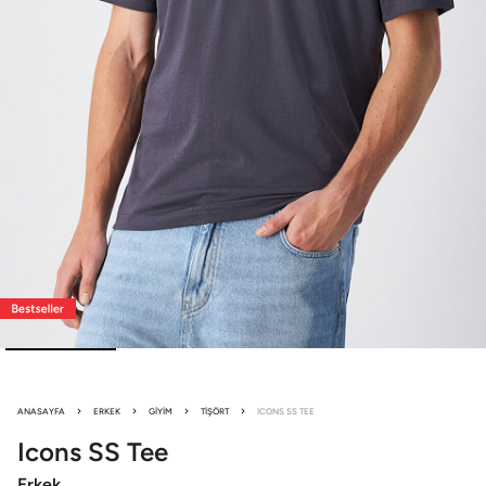
ANASAYFA
ERKEK
GIYIM
TIŞÖRT
ICONS SS TEE
Icons
SS Tee
Erkek