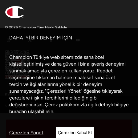
© 2026 Champion Tüm Hakkı Saklıdır
DAHA İYİ BİR DENEYİM İÇİN
Champion Türkiye web sitemizde sana özel
kişiselleştirilmiş ve daha güvenli bir alışveriş deneyimi
sunmak amacıyla çerezleri kullanıyoruz.
Reddet
seçeneğine tıklaman halinde maalesef sana özel
tercih ve ilgi alanlarına yönelik bir deneyim
sunamayacağız. "Çerezleri Yönet" öğesine tıklayarak
KVKK
çerezlere ilişkin tercihlerini dilediğin gibi
değiştirebilirsin. Çerez politikamızla ilgili detaylı bilgiye
Veri Güvenliği Politikası
buradan
ulaşabilirsin.
Çerez Politikası
Sepete Ekle
Çerezleri Yönet
Çerezleri Kabul Et