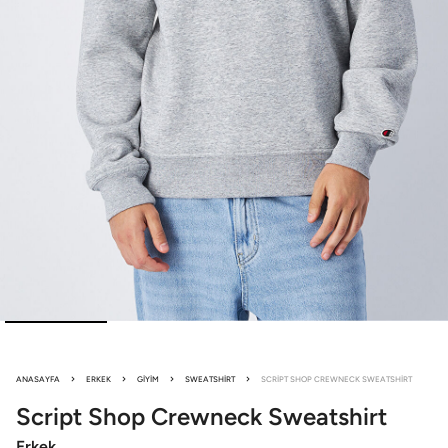
ANASAYFA
ERKEK
GIYIM
SWEATSHIRT
SCRIPT SHOP CREWNECK SWEATSHIRT
Script Shop
Crewneck Sweatshirt
Erkek