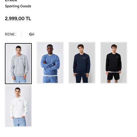
Sporting Goods
2.999,00
TL
RENK:
Gri