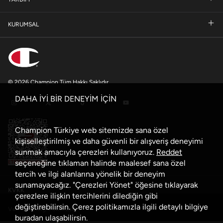
KURUMSAL
© 2026 Champion Tüm Hakkı Saklıdır
DAHA İYİ BİR DENEYİM İÇİN
Champion Türkiye web sitemizde sana özel
kişiselleştirilmiş ve daha güvenli bir alışveriş deneyimi
sunmak amacıyla çerezleri kullanıyoruz.
Reddet
seçeneğine tıklaman halinde maalesef sana özel
tercih ve ilgi alanlarına yönelik bir deneyim
sunamayacağız. "Çerezleri Yönet" öğesine tıklayarak
KVKK
çerezlere ilişkin tercihlerini dilediğin gibi
değiştirebilirsin. Çerez politikamızla ilgili detaylı bilgiye
Veri Güvenliği Politikası
buradan
ulaşabilirsin.