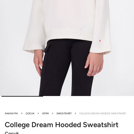
ANASAYFA
ÇOCUK
GIYIM
SWEATSHIRT
COLLEGE DREAM HOODED SWEATSHIRT
College Dream
Hooded Sweatshirt
Çocuk