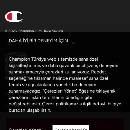
© 2026 Champion Tüm Hakkı Saklıdır
DAHA İYİ BİR DENEYİM İÇİN
Champion Türkiye web sitemizde sana özel
kişiselleştirilmiş ve daha güvenli bir alışveriş deneyimi
sunmak amacıyla çerezleri kullanıyoruz.
Reddet
seçeneğine tıklaman halinde maalesef sana özel
tercih ve ilgi alanlarına yönelik bir deneyim
sunamayacağız. "Çerezleri Yönet" öğesine tıklayarak
KVKK
çerezlere ilişkin tercihlerini dilediğin gibi
değiştirebilirsin. Çerez politikamızla ilgili detaylı bilgiye
Veri Güvenliği Politikası
buradan
ulaşabilirsin.
Çerez Politikası
Sepete Ekle