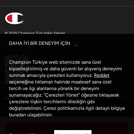
© 2026 Champion Tüm Hakkı Saklıdır
DAHA İYİ BİR DENEYİM İÇİN
Champion Türkiye web sitemizde sana özel
kişiselleştirilmiş ve daha güvenli bir alışveriş deneyimi
sunmak amacıyla çerezleri kullanıyoruz.
Reddet
seçeneğine tıklaman halinde maalesef sana özel
tercih ve ilgi alanlarına yönelik bir deneyim
sunamayacağız. "Çerezleri Yönet" öğesine tıklayarak
KVKK
çerezlere ilişkin tercihlerini dilediğin gibi
değiştirebilirsin. Çerez politikamızla ilgili detaylı bilgiye
Veri Güvenliği Politikası
buradan
ulaşabilirsin.
Çerez Politikası
Sepete Ekle