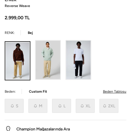
Reverse Weave
2.999,00
TL
RENK:
Bej
Beden:
Custom Fit
Beden Tablosu
S
M
L
XL
2XL
Champion Mağazalarında Ara